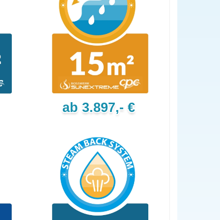
ab 3.897,- €