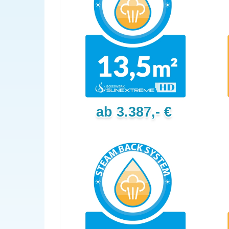
ab 3.387,- €