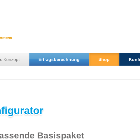
s Konzept
Ertragsberechnung
Shop
Konfi
figurator
assende Basispaket