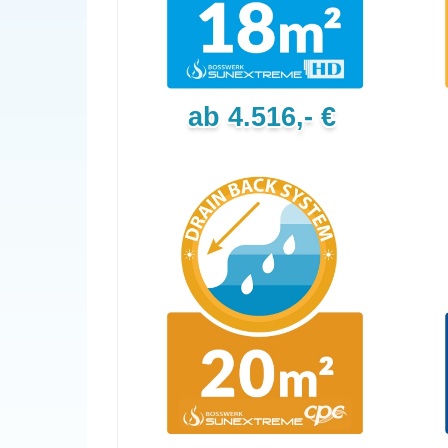
ab 4.516,- €