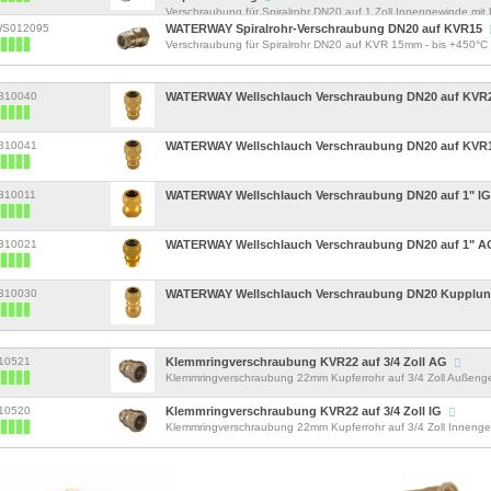
Verschraubung für Spiralrohr DN20 auf 1 Zoll Innengewinde mit Ü
WS012095
WATERWAY Spiralrohr-Verschraubung DN20 auf KVR15
Verschraubung für Spiralrohr DN20 auf KVR 15mm - bis +450°C
w310040
WATERWAY Wellschlauch Verschraubung DN20 auf KVR
w310041
WATERWAY Wellschlauch Verschraubung DN20 auf KVR
w310011
WATERWAY Wellschlauch Verschraubung DN20 auf 1" I
w310021
WATERWAY Wellschlauch Verschraubung DN20 auf 1" 
w310030
WATERWAY Wellschlauch Verschraubung DN20 Kupplu
C10521
Klemmringverschraubung KVR22 auf 3/4 Zoll AG
Klemmringverschraubung 22mm Kupferrohr auf 3/4 Zoll Außeng
C10520
Klemmringverschraubung KVR22 auf 3/4 Zoll IG
Klemmringverschraubung 22mm Kupferrohr auf 3/4 Zoll Inneng