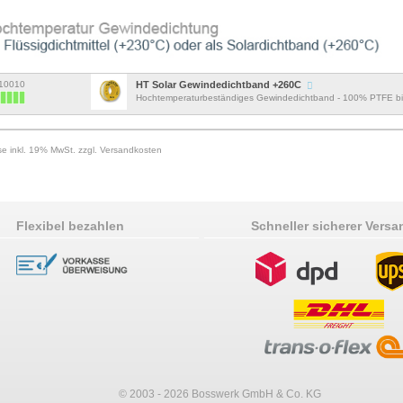
Z10010
HT Solar Gewindedichtband +260C
Hochtemperaturbeständiges Gewindedichtband - 100% PTFE b
ise inkl. 19% MwSt. zzgl. Versandkosten
Flexibel bezahlen
Schneller sicherer Versa
© 2003 - 2026 Bosswerk GmbH & Co. KG