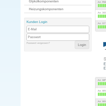
Glykolkomponenten
Art. R
Heizungskomponenten
Art. 3
Kunden Login
Art. G
Passwort vergessen?
Art. W
Art. W
Art. W