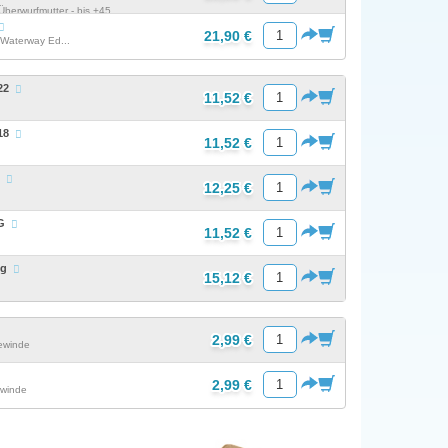
berwurfmutter - bis +45...
21,90 €
 Waterway Ed...
22
11,52 €
18
11,52 €
G
12,25 €
AG
11,52 €
ng
15,12 €
2,99 €
ewinde
2,99 €
ewinde