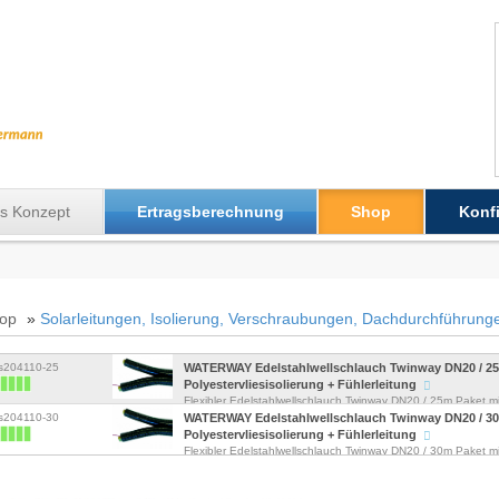
s Konzept
Ertragsberechnung
Shop
Konfi
op
»
Solarleitungen, Isolierung, Verschraubungen, Dachdurchführung
ws204110-25
WATERWAY Edelstahlwellschlauch Twinway DN20 / 2
Polyestervliesisolierung + Fühlerleitung
Flexibler Edelstahlwellschlauch Twinway DN20 / 25m Paket 
Polyestervliesisolierung und ...
ws204110-30
WATERWAY Edelstahlwellschlauch Twinway DN20 / 3
Polyestervliesisolierung + Fühlerleitung
Flexibler Edelstahlwellschlauch Twinway DN20 / 30m Paket 
Polyestervliesisolierung und ...