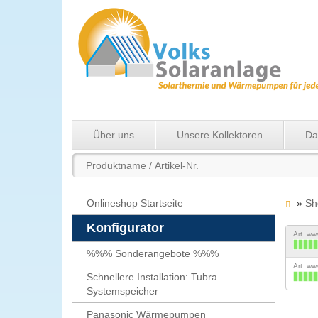
Über uns
Unsere Kollektoren
Da
Onlineshop Startseite
»
Sh
Konfigurator
Art. w
%%% Sonderangebote %%%
Art. w
Schnellere Installation: Tubra
Systemspeicher
Panasonic Wärmepumpen