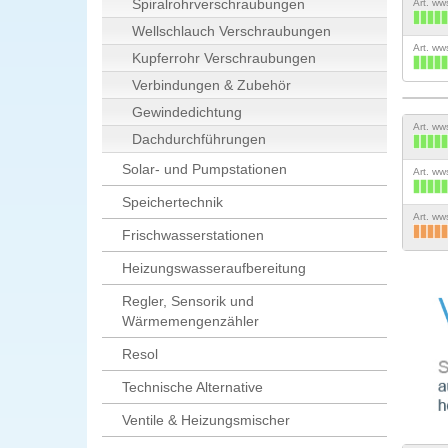
Spiralrohrverschraubungen
Art. w
Wellschlauch Verschraubungen
Art. w
Kupferrohr Verschraubungen
Verbindungen & Zubehör
Gewindedichtung
Art. w
Dachdurchführungen
Solar- und Pumpstationen
Art. w
Speichertechnik
Art. w
Frischwasserstationen
Heizungswasseraufbereitung
Regler, Sensorik und
Wärmemengenzähler
Resol
Technische Alternative
Ventile & Heizungsmischer