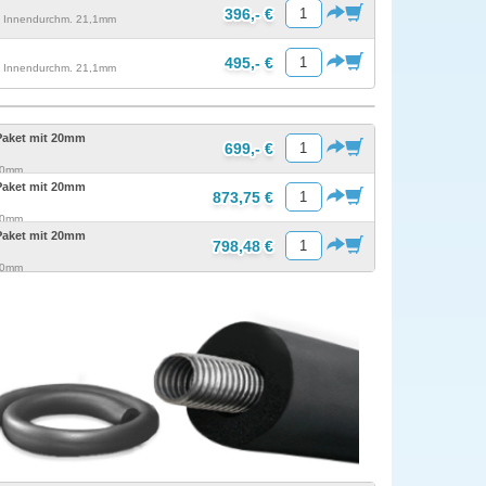
396,- €
m, Innendurchm. 21,1mm
495,- €
m, Innendurchm. 21,1mm
Paket mit 20mm
699,- €
 20mm
Paket mit 20mm
873,75 €
 20mm
Paket mit 20mm
798,48 €
 20mm