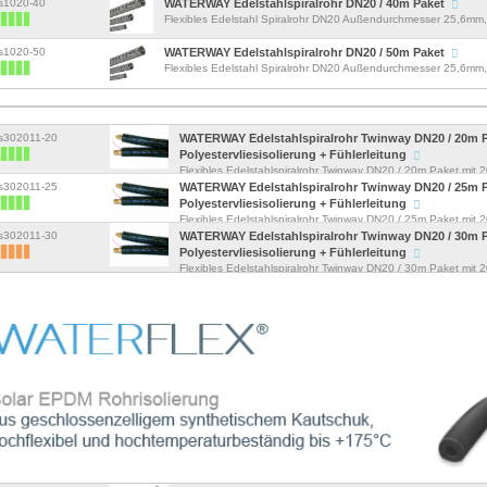
ws1020-40
WATERWAY Edelstahlspiralrohr DN20 / 40m Paket
Flexibles Edelstahl Spiralrohr DN20 Außendurchmesser 25,6m
f&u...
ws1020-50
WATERWAY Edelstahlspiralrohr DN20 / 50m Paket
Flexibles Edelstahl Spiralrohr DN20 Außendurchmesser 25,6m
f&u...
ws302011-20
WATERWAY Edelstahlspiralrohr Twinway DN20 / 20m 
Polyestervliesisolierung + Fühlerleitung
Flexibles Edelstahlspiralrohr Twinway DN20 / 20m Paket mit
Polyestervliesisolierung und in...
ws302011-25
WATERWAY Edelstahlspiralrohr Twinway DN20 / 25m 
Polyestervliesisolierung + Fühlerleitung
Flexibles Edelstahlspiralrohr Twinway DN20 / 25m Paket mit
Polyestervliesisolierung und in...
ws302011-30
WATERWAY Edelstahlspiralrohr Twinway DN20 / 30m 
Polyestervliesisolierung + Fühlerleitung
Flexibles Edelstahlspiralrohr Twinway DN20 / 30m Paket mit
Polyestervliesisolierung und in...