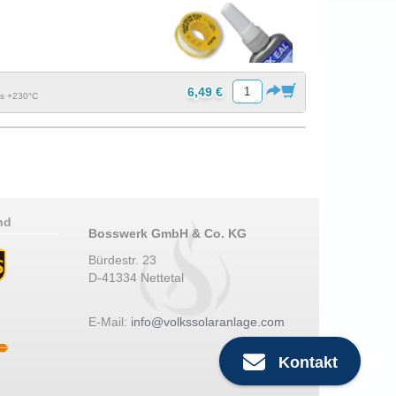
6,49 €
is +230°C
nd
Bosswerk GmbH & Co. KG
Bürdestr. 23
D-41334 Nettetal
E-Mail:
info@volkssolaranlage.com
Kontakt