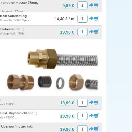
Innendurchmesser 27mm,
0,99 €
urchmesser 27mm,
 für Solarleitung
14,40 € / m
0mm - für DN20 Spira...
itzebeständig
19,90 €
d Vogelfraß - 50&...
19,90 €
is +450°C ...
inkl. Kupferdichtring
19,90 €
is +450°C ...
 Überwurfmutter inkl.
19,90 €