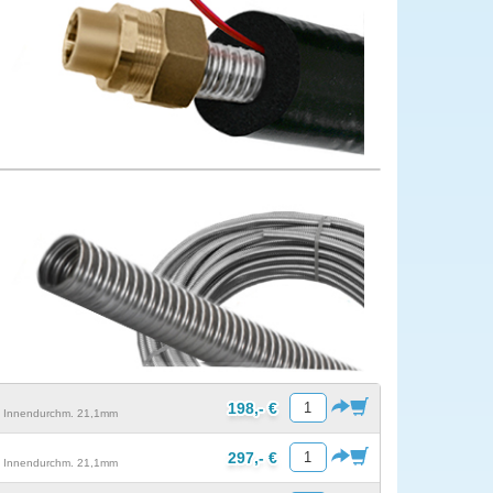
198,- €
m, Innendurchm. 21,1mm
297,- €
m, Innendurchm. 21,1mm