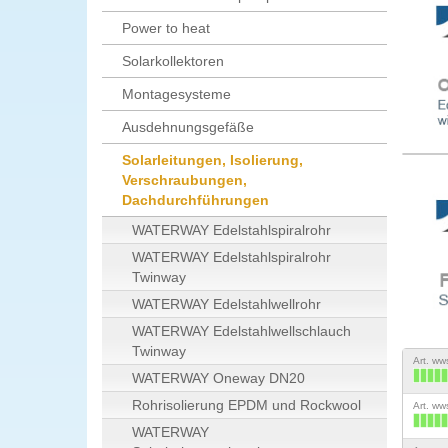
Power to heat
Solarkollektoren
Montagesysteme
Ausdehnungsgefäße
Solarleitungen, Isolierung,
Verschraubungen,
Dachdurchführungen
WATERWAY Edelstahlspiralrohr
WATERWAY Edelstahlspiralrohr
Twinway
WATERWAY Edelstahlwellrohr
WATERWAY Edelstahlwellschlauch
Twinway
Art. w
WATERWAY Oneway DN20
Rohrisolierung EPDM und Rockwool
Art. w
WATERWAY