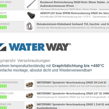
WISO-DN20
Rockwool Rohrisolierung DN20 Rohr 30mm Stärke , 
Außendurchmesser 87mm
Rockwool Rohrisolierung DN20 Rohr 30mm Stärke , Innend
Außendur...
000075
AEROFLEX Solar EPDM Rohrisolierung DN20 2m Stück
Hochflexible EPDM Rohrisolieung bis +175°C - Dämmstärke 2
71000010
Reinaluminium-Klebeband Gerband 710, feuchte- und h
Schützt die Rohrisolierung im Außenbereich vor UV-Strahlung un
FVDN200034ZIG
WATERWAY Spiralrohr-Verschraubung DN20 3/4 Zoll IG
Verschraubung für Spiralrohr DN20 auf 3/4 Zoll Innengewinde - b
VDN20.1/2IG
WATERWAY Spiralrohr-Verschraubung DN20 1/2" IG ÜWM 
Verschraubung für Spiralrohr DN20 auf 1/2 Zoll Innengewinde - b
VDN20.1IG
WATERWAY Spiralrohr-Verschraubung DN20 1 Zoll IG mit
Kupferdichtring