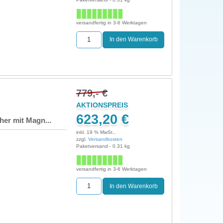
versandfertig in 3-6 Werktagen
779,- €
AKTIONSPREIS
623,20 €
er mit Magn...
inkl. 19 % MwSt.,
zzgl.
Versandkosten
Paketversand - 0.31 kg
versandfertig in 3-6 Werktagen