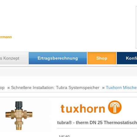
s Konzept
Ertragsberechnung
Shop
Konfi
op
»
Schnellere Installation: Tubra Systemspeicher
»
Tuxhorn Mische
tubra® - therm DN 25 Thermostatisch
1/4" AG